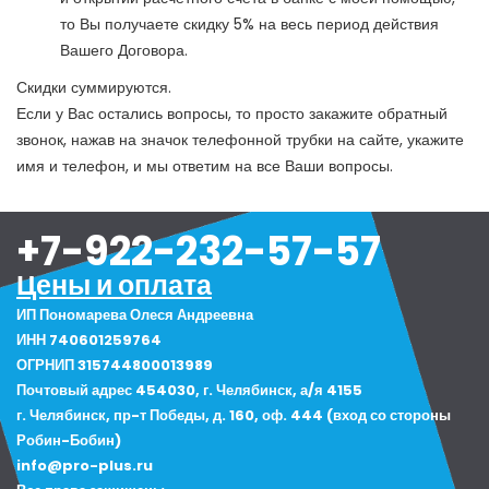
то Вы получаете скидку 5% на весь период действия
Вашего Договора.
Скидки суммируются.
Если у Вас остались вопросы, то просто закажите обратный
звонок, нажав на значок телефонной трубки на сайте, укажите
имя и телефон, и мы ответим на все Ваши вопросы.
+7-922-232-57-57
Цены и оплата
ИП Пономарева Олеся Андреевна
ИНН 740601259764
ОГРНИП 315744800013989
Почтовый адрес 454030, г. Челябинск, а/я 4155
г. Челябинск, пр-т Победы, д. 160, оф. 444 (вход со стороны
Робин-Бобин)
info@pro-plus.ru